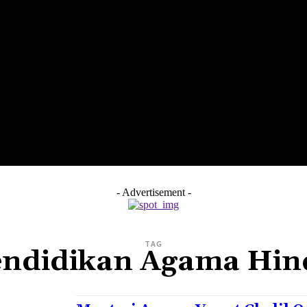
LTH
EDUNEST
EDUEXPLORE
EDUSCHOOL
- Advertisement -
TAG
endidikan Agama Hin