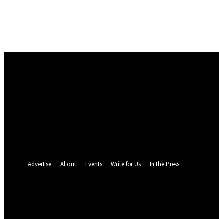
Masuk
Selamat Datang! Masuk ke akun Anda
nama pengguna
kata sandi Anda
Lupa kata sandi Anda? mendapatkan bantuan
Pemulihan password
Memulihkan kata sandi anda
email Anda
Sebuah kata sandi akan dikirimkan ke email Anda.
Advertise
About
Events
Write for Us
In the Press