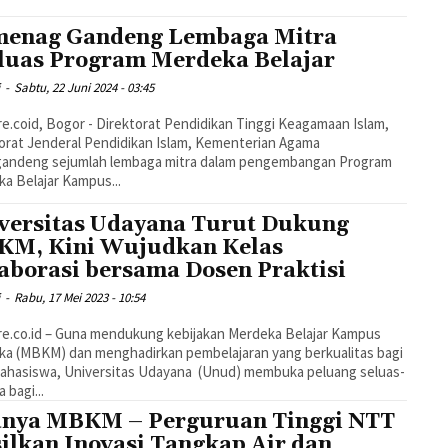
enag Gandeng Lembaga Mitra
luas Program Merdeka Belajar
i
-
Sabtu, 22 Juni 2024 - 03:45
e.coid, Bogor - Direktorat Pendidikan Tinggi Keagamaan Islam,
orat Jenderal Pendidikan Islam, Kementerian Agama
andeng sejumlah lembaga mitra dalam pengembangan Program
a Belajar Kampus...
versitas Udayana Turut Dukung
M, Kini Wujudkan Kelas
aborasi bersama Dosen Praktisi
i
-
Rabu, 17 Mei 2023 - 10:54
e.co.id – Guna mendukung kebijakan Merdeka Belajar Kampus
a (MBKM) dan menghadirkan pembelajaran yang berkualitas bagi
ahasiswa, Universitas Udayana (Unud) membuka peluang seluas-
 bagi...
nya MBKM – Perguruan Tinggi NTT
ilkan Inovasi Tangkap Air dan