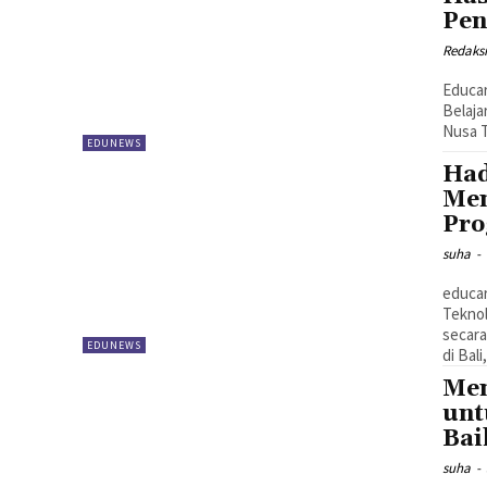
Pen
Redaks
Educar
Belaja
Nusa T
EDUNEWS
Had
Men
Pro
suha
-
educar
Teknol
secara
EDUNEWS
di Bali,
Men
unt
Bai
suha
-