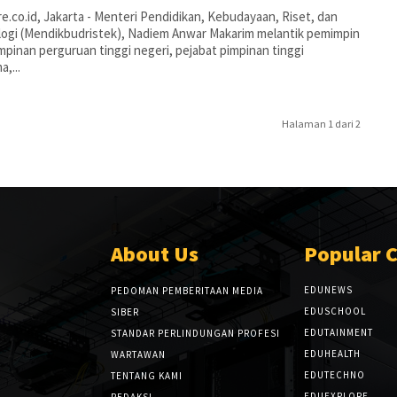
e.co.id, Jakarta - Menteri Pendidikan, Kebudayaan, Riset, dan
ogi (Mendikbudristek), Nadiem Anwar Makarim melantik pemimpin
mpinan perguruan tinggi negeri, pejabat pimpinan tinggi
a,...
Halaman 1 dari 2
About Us
Popular 
EDUNEWS
PEDOMAN PEMBERITAAN MEDIA
EDUSCHOOL
SIBER
EDUTAINMENT
STANDAR PERLINDUNGAN PROFESI
EDUHEALTH
WARTAWAN
EDUTECHNO
TENTANG KAMI
EDUEXPLORE
REDAKSI