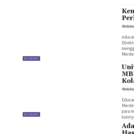
Kem
Per
Redaks
educar
Direkt
mengg
Merdek
EDUNEWS
Uni
MBK
Kol
Redaks
Educar
Merdek
para m
EDUNEWS
luasnya
Ada
Has