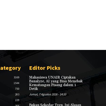
Category
Editor Picks
Mahasiswa UNAIR Ciptakan
3169
Banalyze, AI yang Bisa Menebak
1544
Kematangan Pisang dalam 1
Detik
750
Jumat, 7 Agustus 2026 - 14:10
283
229
Bukan Sekedar Tren, Ini Alasan
204