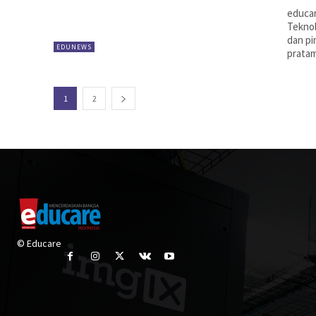
educar
Teknol
dan pi
EDUNEWS
pratam
1
2
© Educare