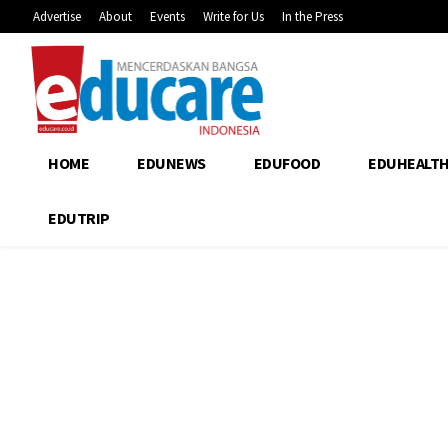
Advertise
About
Events
Write for Us
In the Press
HOME
EDUNEWS
EDUFOOD
EDUHEALT
EDUTRIP