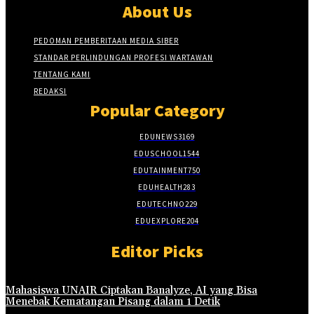
About Us
PEDOMAN PEMBERITAAN MEDIA SIBER
STANDAR PERLINDUNGAN PROFESI WARTAWAN
TENTANG KAMI
REDAKSI
Popular Category
EDUNEWS
3169
EDUSCHOOL
1544
EDUTAINMENT
750
EDUHEALTH
283
EDUTECHNO
229
EDUEXPLORE
204
Editor Picks
Mahasiswa UNAIR Ciptakan Banalyze, AI yang Bisa
Menebak Kematangan Pisang dalam 1 Detik