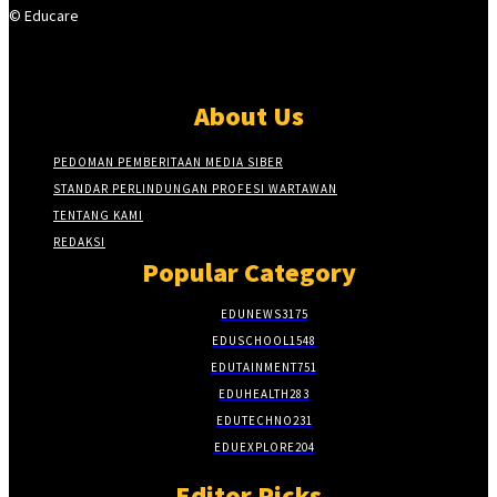
© Educare
About Us
PEDOMAN PEMBERITAAN MEDIA SIBER
STANDAR PERLINDUNGAN PROFESI WARTAWAN
TENTANG KAMI
REDAKSI
Popular Category
EDUNEWS
3175
EDUSCHOOL
1548
EDUTAINMENT
751
EDUHEALTH
283
EDUTECHNO
231
EDUEXPLORE
204
Editor Picks