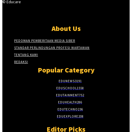
© Educare
About Us
PEDOMAN PEMBERITAAN MEDIA SIBER
STANDAR PERLINDUNGAN PROFESI WARTAWAN
TENTANG KAMI
REDAKSI
Popular Category
EDUNEWS
3191
EDUSCHOOL
1558
EDUTAINMENT
752
EDUHEALTH
286
EDUTECHNO
236
EDUEXPLORE
208
Editor Picks