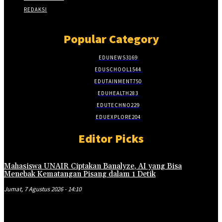
REDAKSI
Popular Category
EDUNEWS
3169
EDUSCHOOL
1544
EDUTAINMENT
750
EDUHEALTH
283
EDUTECHNO
229
EDUEXPLORE
204
Editor Picks
Mahasiswa UNAIR Ciptakan Banalyze, AI yang Bisa
Menebak Kematangan Pisang dalam 1 Detik
Jumat, 7 Agustus 2026 - 14:10