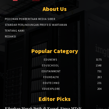
About Us
PEDOMAN PEMBERITAAN MEDIA SIBER
STANDAR PERLINDUNGAN PROFESI WARTAWAN
TENTANG KAMI
REDAKSI
Popular Category
EDUNEWS
3175
EDUSCHOOL
1548
EDUTAINMENT
751
EDUHEALTH
283
EDUTECHNO
231
EDUEXPLORE
204
Editor Picks
Kibarkan Merah Putih di Korsel, Siswa MTsN