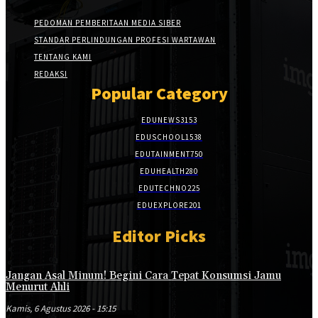
PEDOMAN PEMBERITAAN MEDIA SIBER
STANDAR PERLINDUNGAN PROFESI WARTAWAN
TENTANG KAMI
REDAKSI
Popular Category
EDUNEWS
3153
EDUSCHOOL
1538
EDUTAINMENT
750
EDUHEALTH
280
EDUTECHNO
225
EDUEXPLORE
201
Editor Picks
Jangan Asal Minum! Begini Cara Tepat Konsumsi Jamu
Menurut Ahli
Kamis, 6 Agustus 2026 - 15:15