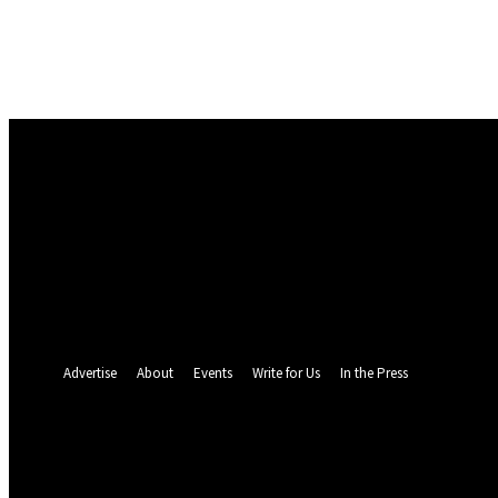
Masuk
Selamat Datang! Masuk ke akun Anda
nama pengguna
kata sandi Anda
Lupa kata sandi Anda? mendapatkan bantuan
Pemulihan password
Memulihkan kata sandi anda
email Anda
Sebuah kata sandi akan dikirimkan ke email Anda.
Advertise
About
Events
Write for Us
In the Press