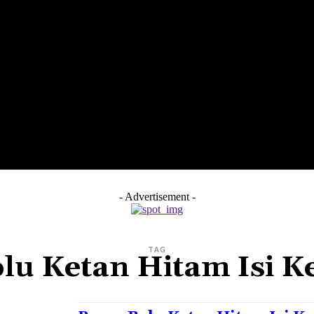
LTH
EDUNEST
EDUEXPLORE
EDUSCHOOL
- Advertisement -
TAG
lu Ketan Hitam Isi K