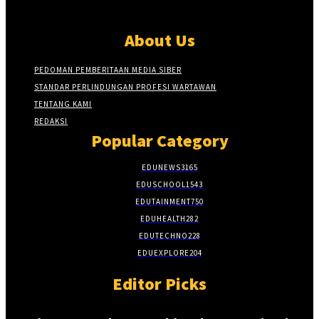
About Us
PEDOMAN PEMBERITAAN MEDIA SIBER
STANDAR PERLINDUNGAN PROFESI WARTAWAN
TENTANG KAMI
REDAKSI
Popular Category
EDUNEWS
3165
EDUSCHOOL
1543
EDUTAINMENT
750
EDUHEALTH
282
EDUTECHNO
228
EDUEXPLORE
204
Editor Picks