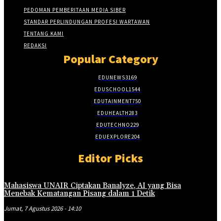
PEDOMAN PEMBERITAAN MEDIA SIBER
STANDAR PERLINDUNGAN PROFESI WARTAWAN
TENTANG KAMI
REDAKSI
Popular Category
EDUNEWS
3169
EDUSCHOOL
1544
EDUTAINMENT
750
EDUHEALTH
283
EDUTECHNO
229
EDUEXPLORE
204
Editor Picks
Mahasiswa UNAIR Ciptakan Banalyze, AI yang Bisa
Menebak Kematangan Pisang dalam 1 Detik
Jumat, 7 Agustus 2026 - 14:10