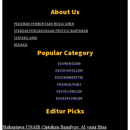
About Us
PEDOMAN PEMBERITAAN MEDIA SIBER
STANDAR PERLINDUNGAN PROFESI WARTAWAN
TENTANG KAMI
REDAKSI
Popular Category
EDUNEWS
3169
EDUSCHOOL
1544
EDUTAINMENT
750
EDUHEALTH
283
EDUTECHNO
229
EDUEXPLORE
204
Editor Picks
Mahasiswa UNAIR Ciptakan Banalyze, AI yang Bisa