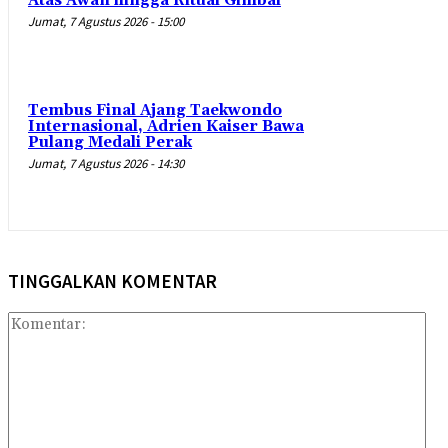
Atas Awan hingga Ritual Gimbal
Jumat, 7 Agustus 2026 - 15:00
Tembus Final Ajang Taekwondo
Internasional, Adrien Kaiser Bawa
Pulang Medali Perak
Jumat, 7 Agustus 2026 - 14:30
TINGGALKAN KOMENTAR
Kom