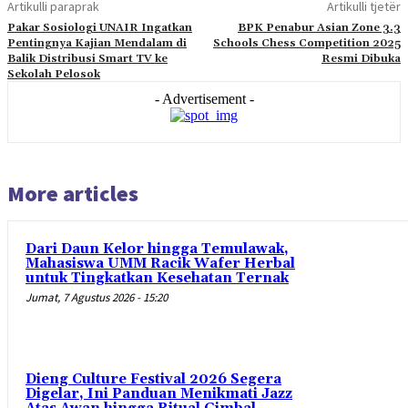
Artikulli paraprak
Artikulli tjetër
Pakar Sosiologi UNAIR Ingatkan
BPK Penabur Asian Zone 3.3
Pentingnya Kajian Mendalam di
Schools Chess Competition 2025
Balik Distribusi Smart TV ke
Resmi Dibuka
Sekolah Pelosok
- Advertisement -
More articles
Dari Daun Kelor hingga Temulawak,
Mahasiswa UMM Racik Wafer Herbal
untuk Tingkatkan Kesehatan Ternak
Jumat, 7 Agustus 2026 - 15:20
Dieng Culture Festival 2026 Segera
Digelar, Ini Panduan Menikmati Jazz