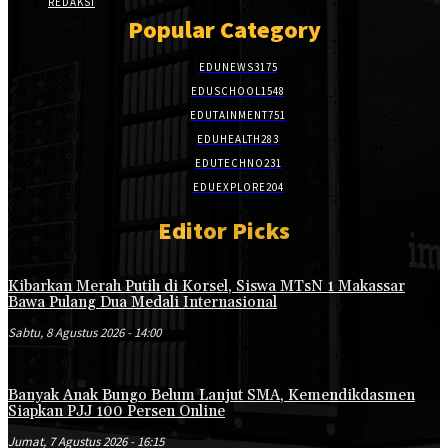
REDAKSI
Popular Category
EDUNEWS
3175
EDUSCHOOL
1548
EDUTAINMENT
751
EDUHEALTH
283
EDUTECHNO
231
EDUEXPLORE
204
Editor Picks
Kibarkan Merah Putih di Korsel, Siswa MTsN 1 Makassar
Bawa Pulang Dua Medali Internasional
Sabtu, 8 Agustus 2026 - 14:00
Banyak Anak Bungo Belum Lanjut SMA, Kemendikdasmen
Siapkan PJJ 100 Persen Online
Jumat, 7 Agustus 2026 - 16:15