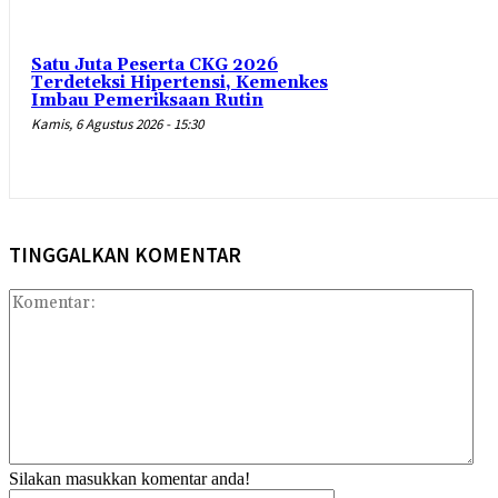
Satu Juta Peserta CKG 2026
Terdeteksi Hipertensi, Kemenkes
Imbau Pemeriksaan Rutin
Kamis, 6 Agustus 2026 - 15:30
TINGGALKAN KOMENTAR
Kom
Silakan masukkan komentar anda!
Nama:*