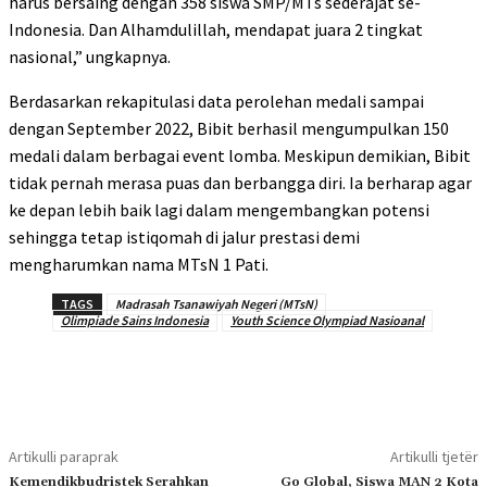
harus bersaing dengan 358 siswa SMP/MTs sederajat se-
Indonesia. Dan Alhamdulillah, mendapat juara 2 tingkat
nasional,” ungkapnya.
Berdasarkan rekapitulasi data perolehan medali sampai
dengan September 2022, Bibit berhasil mengumpulkan 150
medali dalam berbagai event lomba. Meskipun demikian, Bibit
tidak pernah merasa puas dan berbangga diri. Ia berharap agar
ke depan lebih baik lagi dalam mengembangkan potensi
sehingga tetap istiqomah di jalur prestasi demi
mengharumkan nama MTsN 1 Pati.
TAGS
Madrasah Tsanawiyah Negeri (MTsN)
Olimpiade Sains Indonesia
Youth Science Olympiad Nasioanal
Artikulli paraprak
Artikulli tjetër
Kemendikbudristek Serahkan
Go Global, Siswa MAN 2 Kota