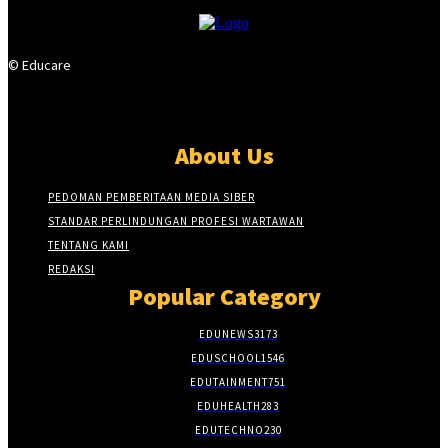
© Educare
About Us
PEDOMAN PEMBERITAAN MEDIA SIBER
STANDAR PERLINDUNGAN PROFESI WARTAWAN
TENTANG KAMI
REDAKSI
Popular Category
EDUNEWS
3173
EDUSCHOOL
1546
EDUTAINMENT
751
EDUHEALTH
283
EDUTECHNO
230