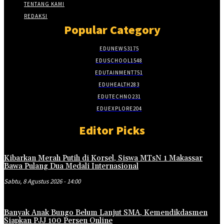
TENTANG KAMI
REDAKSI
Popular Category
EDUNEWS
3175
EDUSCHOOL
1548
EDUTAINMENT
751
EDUHEALTH
283
EDUTECHNO
231
EDUEXPLORE
204
Editor Picks
Kibarkan Merah Putih di Korsel, Siswa MTsN 1 Makassar
Bawa Pulang Dua Medali Internasional
Sabtu, 8 Agustus 2026 - 14:00
Banyak Anak Bungo Belum Lanjut SMA, Kemendikdasmen
Siapkan PJJ 100 Persen Online