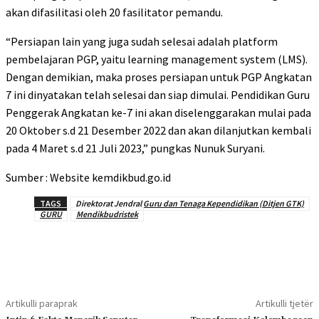
akan difasilitasi oleh 20 fasilitator pemandu.
“Persiapan lain yang juga sudah selesai adalah platform
pembelajaran PGP, yaitu learning management system (LMS).
Dengan demikian, maka proses persiapan untuk PGP Angkatan
7 ini dinyatakan telah selesai dan siap dimulai. Pendidikan Guru
Penggerak Angkatan ke-7 ini akan diselenggarakan mulai pada
20 Oktober s.d 21 Desember 2022 dan akan dilanjutkan kembali
pada 4 Maret s.d 21 Juli 2023,” pungkas Nunuk Suryani.
Sumber : Website kemdikbud.go.id
TAGS
Direktorat Jendral Guru dan Tenaga Kependidikan (Ditjen GTK)
GURU
Mendikbudristek
Artikulli paraprak
Artikulli tjetër