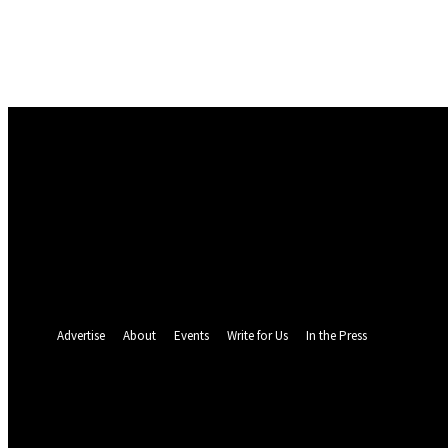
Masuk
Selamat Datang! Masuk ke akun Anda
nama pengguna
kata sandi Anda
Lupa kata sandi Anda? mendapatkan bantuan
Pemulihan password
Memulihkan kata sandi anda
email Anda
Sebuah kata sandi akan dikirimkan ke email Anda.
Advertise
About
Events
Write for Us
In the Press