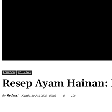
HOME
EDUNEWS
EDUFOOD
EDUHEA
EDUTRIP
EDUFOOD
EDUNEWS
Resep Ayam Hainan: 
By
Redaksi
Kamis, 10 Juli 2025 - 07:08
0
108