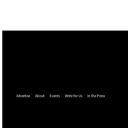
Masuk
Selamat Datang! Masuk ke akun Anda
nama pengguna
kata sandi Anda
Lupa kata sandi Anda? mendapatkan bantuan
Pemulihan password
Memulihkan kata sandi anda
email Anda
Sebuah kata sandi akan dikirimkan ke email Anda.
Advertise
About
Events
Write for Us
In the Press