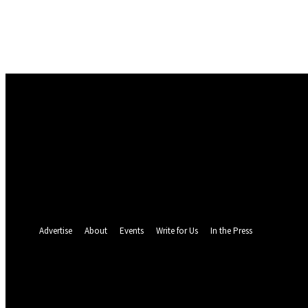
Masuk
Selamat Datang! Masuk ke akun Anda
nama pengguna
kata sandi Anda
Lupa kata sandi Anda? mendapatkan bantuan
Pemulihan password
Memulihkan kata sandi anda
email Anda
Sebuah kata sandi akan dikirimkan ke email Anda.
Advertise
About
Events
Write for Us
In the Press