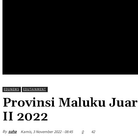
HOME
EDUNEWS
EDUFOOD
EDUHEA
EDUTRIP
EDUNEWS
EDUTAINMENT
Provinsi Maluku Jua
II 2022
By
suha
Kamis, 3 November 2022 - 08:45
0
42