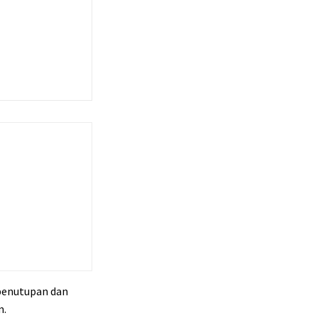
 penutupan dan
m.