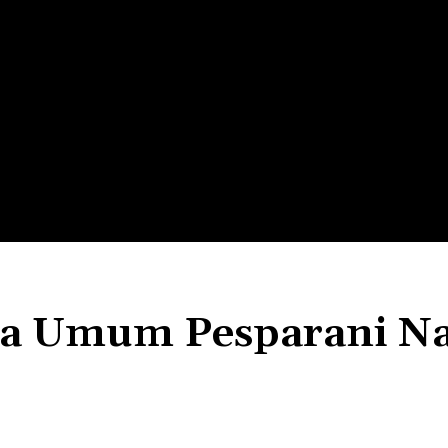
LTH
EDUNEST
EDUEXPLORE
EDUSCHOOL
ra Umum Pesparani Na