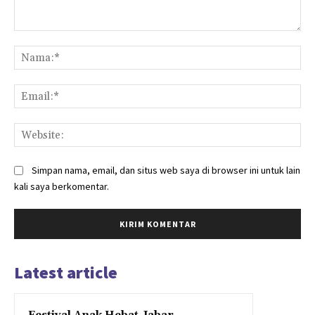
Komentar:
Na
Ema
Web
Simpan nama, email, dan situs web saya di browser ini untuk lain
kali saya berkomentar.
Latest article