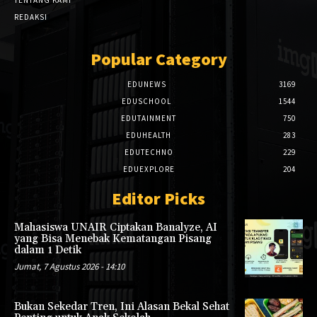
TENTANG KAMI
REDAKSI
Popular Category
EDUNEWS
3169
EDUSCHOOL
1544
EDUTAINMENT
750
EDUHEALTH
283
EDUTECHNO
229
EDUEXPLORE
204
Editor Picks
Mahasiswa UNAIR Ciptakan Banalyze, AI
yang Bisa Menebak Kematangan Pisang
dalam 1 Detik
Jumat, 7 Agustus 2026 - 14:10
Bukan Sekedar Tren, Ini Alasan Bekal Sehat