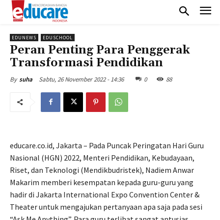
EDUNEWS
EDUSCHOOL
Peran Penting Para Penggerak
Transformasi Pendidikan
Sabtu, 26 November 2022 - 14:36
0
88
By
suha
educare.co.id, Jakarta – Pada Puncak Peringatan Hari Guru
Nasional (HGN) 2022, Menteri Pendidikan, Kebudayaan,
Riset, dan Teknologi (Mendikbudristek), Nadiem Anwar
Makarim memberi kesempatan kepada guru-guru yang
hadir di Jakarta International Expo Convention Center &
Theater untuk mengajukan pertanyaan apa saja pada sesi
“Ask Me Anything”. Para guru terlihat sangat antusias