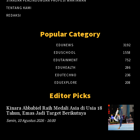
STANDAR PERLINDUNGAN PROFESI WARTAWAN
TENTANG KAMI
REDAKSI
Popular Category
EDUNEWS
3192
EDUSCHOOL
1558
EDUTAINMENT
752
EDUHEALTH
286
EDUTECHNO
236
EDUEXPLORE
208
Editor Picks
Kinara Abbabiel Raih Medali Asia di Usia 18
Tahun, Emas Jadi Target Berikutnya
Senin, 10 Agustus 2026 - 16:00