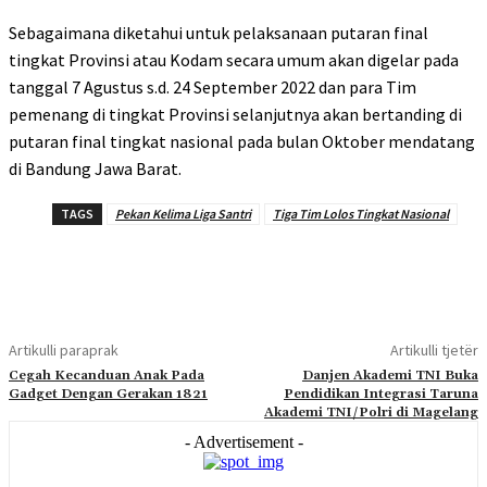
Sebagaimana diketahui untuk pelaksanaan putaran final
tingkat Provinsi atau Kodam secara umum akan digelar pada
tanggal 7 Agustus s.d. 24 September 2022 dan para Tim
pemenang di tingkat Provinsi selanjutnya akan bertanding di
putaran final tingkat nasional pada bulan Oktober mendatang
di Bandung Jawa Barat.
TAGS
Pekan Kelima Liga Santri
Tiga Tim Lolos Tingkat Nasional
Artikulli paraprak
Artikulli tjetër
Cegah Kecanduan Anak Pada
Danjen Akademi TNI Buka
Gadget Dengan Gerakan 1821
Pendidikan Integrasi Taruna
Akademi TNI/Polri di Magelang
- Advertisement -