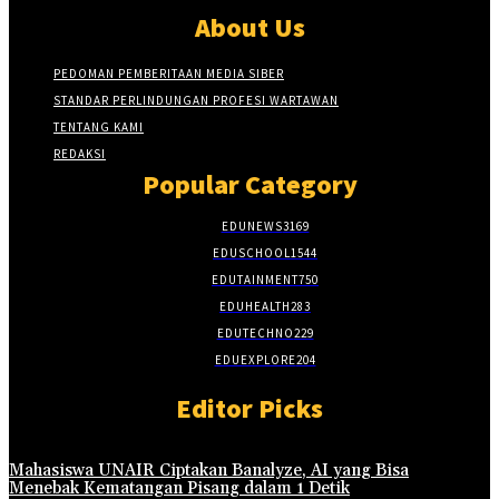
About Us
PEDOMAN PEMBERITAAN MEDIA SIBER
STANDAR PERLINDUNGAN PROFESI WARTAWAN
TENTANG KAMI
REDAKSI
Popular Category
EDUNEWS
3169
EDUSCHOOL
1544
EDUTAINMENT
750
EDUHEALTH
283
EDUTECHNO
229
EDUEXPLORE
204
Editor Picks
Mahasiswa UNAIR Ciptakan Banalyze, AI yang Bisa
Menebak Kematangan Pisang dalam 1 Detik