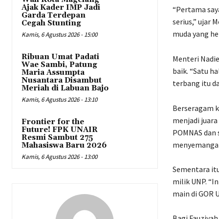
Ajak Kader IMP Jadi
“Pertama saya
Garda Terdepan
serius,” ujar
Cegah Stunting
muda yang heb
Kamis, 6 Agustus 2026 - 15:00
Ribuan Umat Padati
Menteri Nadie
Wae Sambi, Patung
baik. “Satu ha
Maria Assumpta
Nusantara Disambut
terbang itu d
Meriah di Labuan Bajo
Kamis, 6 Agustus 2026 - 13:10
Berseragam ka
menjadi juara
Frontier for the
Future! FPK UNAIR
POMNAS dan s
Resmi Sambut 275
menyemangati
Mahasiswa Baru 2026
Kamis, 6 Agustus 2026 - 13:00
Sementara itu
milik UNP. “I
main di GOR U
Bagi Fauziya