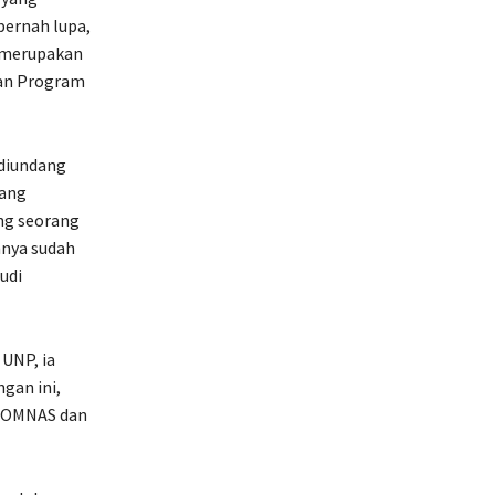
pernah lupa,
i merupakan
kan Program
 diundang
rang
ng seorang
nnya sudah
udi
UNP, ia
gan ini,
 POMNAS dan