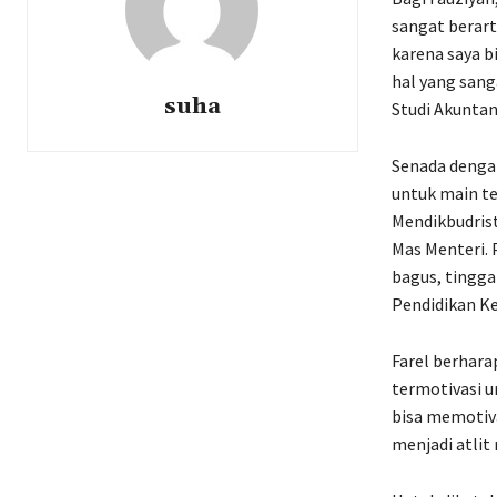
sangat berart
karena saya b
hal yang sang
suha
Studi Akuntan
Senada dengan
untuk main t
Mendikbudrist
Mas Menteri. 
bagus, tingga
Pendidikan Ke
Farel berhara
termotivasi u
bisa memotiva
menjadi atlit 