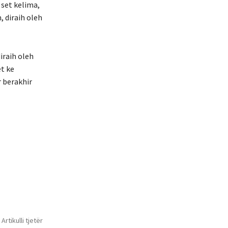
set kelima,
 diraih oleh
raih oleh
t ke
 berakhir
Artikulli tjetër