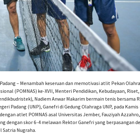
, Padang – Menambah keseruan dan memotivasi atlit Pekan Olahr
ional (POMNAS) ke-XVII, Menteri Pendidikan, Kebudayaan, Riset,
endikbudristek), Nadiem Anwar Makarim bermain tenis bersama R
egeri Padang (UNP), Ganefri di Gedung Olahraga UNP, pada Kamis 
engan atlet POMNAS asal Universitas Jember, Fauziyah Azzahro,
g dengan skor 6-4 melawan Rektor Ganefri yang berpasangan de
l Satria Nugraha.