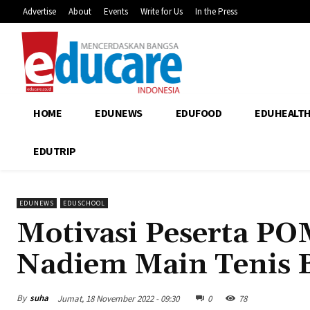
Advertise
About
Events
Write for Us
In the Press
HOME
EDUNEWS
EDUFOOD
EDUHEALT
EDUTRIP
EDUNEWS
EDUSCHOOL
Motivasi Peserta P
Nadiem Main Tenis 
By
suha
Jumat, 18 November 2022 - 09:30
0
78