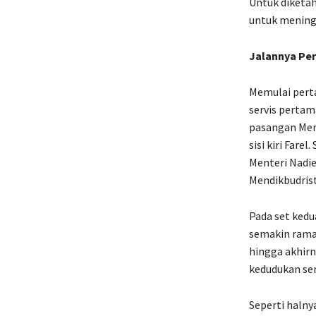
Untuk diketah
untuk mening
Jalannya Pe
Memulai pert
servis pertam
pasangan Men
sisi kiri Far
Menteri Nadie
Mendikbudrist
Pada set kedu
semakin ramai
hingga akhirn
kedudukan se
Seperti halny