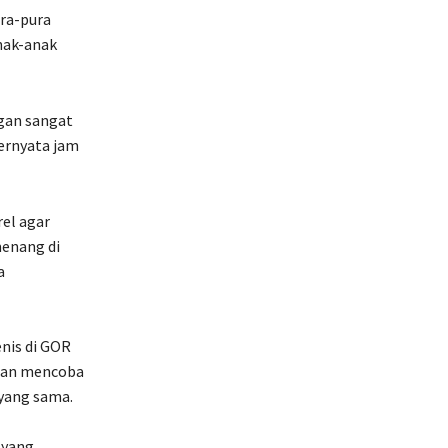
ra-pura
anak-anak
gan sangat
Ternyata jam
el agar
menang di
a
nis di GOR
atan mencoba
 yang sama.
 yang