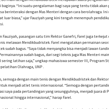
i baginya. “Ini suatu pengalaman bagi saya yang tentu tidak akan 
isa berinteraksi dengan Mas Menteri dengan cara berolahraga. In
at luar biasa,” ujar Fauziyah yang kini tengah menempuh pendidi
si.
 Fauziyah, pasangan satu tim Rektor Ganefri, Farel juga terkejut
enis melawan Mendikbudristek. Farel mengatakan permainan seo
ek sudah bagus. “Saya tidak menyangka bisa menjadi lawan tandi
Permainannya sudah bagus, dari segi teknis juga Mas Menteri mai
l sering latihan saja,” ungkap mahasiswa semester III, Program St
pelatihan Olahraga, UNP .
p, semoga dengan main tenis dengan Mendikbudristek dan Rektor 
ntuk menjadi atlet tenis internasional. “Semoga dengan pertandin
si saya pada pertandingan yang sesungguhnya, menjadi juara di
nasional hingga internasional,” harap Farel.