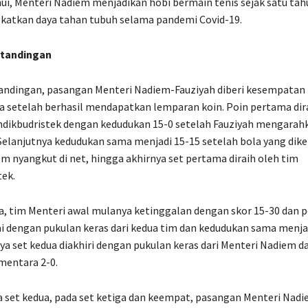
ui, Menteri Nadiem menjadikan hobi bermain tenis sejak satu tah
katkan daya tahan tubuh selama pandemi Covid-19.
rtandingan
andingan, pasangan Menteri Nadiem-Fauziyah diberi kesempatan
a setelah berhasil mendapatkan lemparan koin. Poin pertama dir
dikbudristek dengan kedudukan 15-0 setelah Fauziyah mengarahk
el. Selanjutnya kedudukan sama menjadi 15-15 setelah bola yang di
m nyangkut di net, hingga akhirnya set pertama diraih oleh tim
ek.
a, tim Menteri awal mulanya ketinggalan dengan skor 15-30 dan 
 dengan pukulan keras dari kedua tim dan kedudukan sama menja
ya set kedua diakhiri dengan pukulan keras dari Menteri Nadiem d
mentara 2-0.
a set kedua, pada set ketiga dan keempat, pasangan Menteri Nad