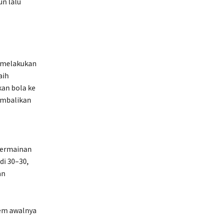
un lalu
 melakukan
aih
an bola ke
kembalikan
permainan
di 30–30,
an
iem awalnya