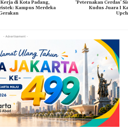
erja di Kota Padang,
‘Peternakan Cerdas’ S
istek: Kampus Merdeka
Kudus Juara I Ka
 Gerakan
Upch
- Advertisement -