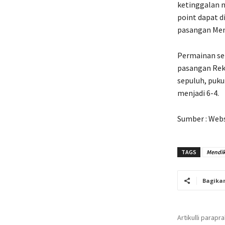
ketinggalan n
point dapat d
pasangan Ment
Permainan se
pasangan Rekt
sepuluh, puku
menjadi 6-4.
Sumber : Webs
TAGS
Mendik
Bagika
Artikulli parapr