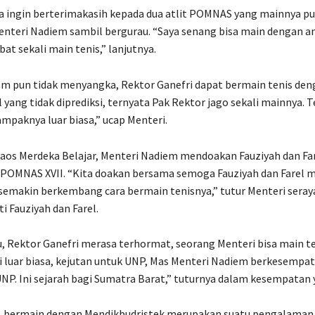
 ingin berterimakasih kepada dua atlit POMNAS yang mainnya pu
 Menteri Nadiem sambil bergurau. “Saya senang bisa main dengan 
at sekali main tenis,” lanjutnya.
m pun tidak menyangka, Rektor Ganefri dapat bermain tenis den
l yang tidak diprediksi, ternyata Pak Rektor jago sekali mainnya. 
ampaknya luar biasa,” ucap Menteri.
os Merdeka Belajar, Menteri Nadiem mendoakan Fauziyah dan Far
 POMNAS XVII. “Kita doakan bersama semoga Fauziyah dan Farel 
emakin berkembang cara bermain tenisnya,” tutur Menteri seray
 Fauziyah dan Farel.
, Rektor Ganefri merasa terhormat, seorang Menteri bisa main te
ni luar biasa, kejutan untuk UNP, Mas Menteri Nadiem berkesemp
NP. Ini sejarah bagi Sumatra Barat,” tuturnya dalam kesempatan
h, bermain dengan Mendikbudristek merupakan suatu pengalaman