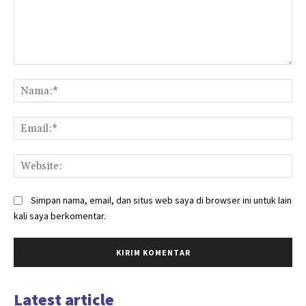
Komentar:
Na
Ema
Web
Simpan nama, email, dan situs web saya di browser ini untuk lain
kali saya berkomentar.
Latest article