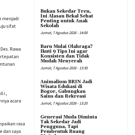
Bukan Sekedar Tren,
Ini Alasan Bekal Sehat
h menjadi
Penting untuk Anak
ju sifat
Sekolah
Jumat, 7 Agustus 2026 - 14:00
Baru Mulai Olahraga?
, Des. Rawa
Ikuti 9 Tips Ini agar
ertepatan
Konsisten dan Tidak
Mudah Menyerah
antunan
Jumat, 7 Agustus 2026 - 13:30
Animalium BRIN Jadi
Wisata Edukasi di
Bogor, Gabungkan
.i ,
Sains dan Rekreasi
nnya acara
Jumat, 7 Agustus 2026 - 13:20
Generasi Muda Diminta
Tak Sekedar Jadi
mpaikan rasa
Pengguna, Tapi
ne dan saya
Pembentuk Ruang