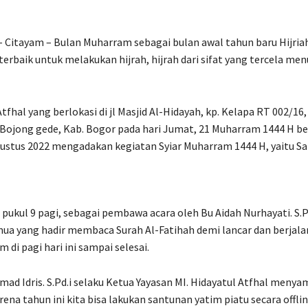
 – Citayam – Bulan Muharram sebagai bulan awal tahun baru Hijria
rbaik untuk melakukan hijrah, hijrah dari sifat yang tercela menu
tfhal yang berlokasi di jl Masjid Al-Hidayah, kp. Kelapa RT 002/16
 Bojong gede, Kab. Bogor pada hari Jumat, 21 Muharram 1444 H b
ustus 2022 mengadakan kegiatan Syiar Muharram 1444 H, yaitu S
 pukul 9 pagi, sebagai pembawa acara oleh Bu Aidah Nurhayati. S.Pd
a yang hadir membaca Surah Al-Fatihah demi lancar dan berjala
 di pagi hari ini sampai selesai.
d Idris. S.Pd.i selaku Ketua Yayasan MI. Hidayatul Atfhal menya
rena tahun ini kita bisa lakukan santunan yatim piatu secara offli