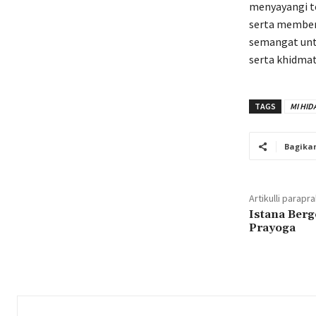
menyayangi te
serta memberi
semangat unt
serta khidmat
TAGS
MI HID
Bagika
Artikulli parapr
Istana Berg
Prayoga