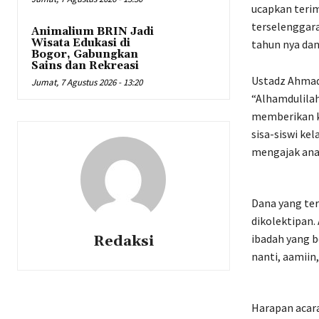
ucapkan terim
terselenggara
Animalium BRIN Jadi
Wisata Edukasi di
tahun nya dan
Bogor, Gabungkan
Sains dan Rekreasi
Ustadz Ahmad 
Jumat, 7 Agustus 2026 - 13:20
“Alhamdulilah
memberikan ke
sisa-siswi kel
mengajak anak
Dana yang ter
dikolektipan.
ibadah yang be
Redaksi
nanti, aamiin,
Harapan acara