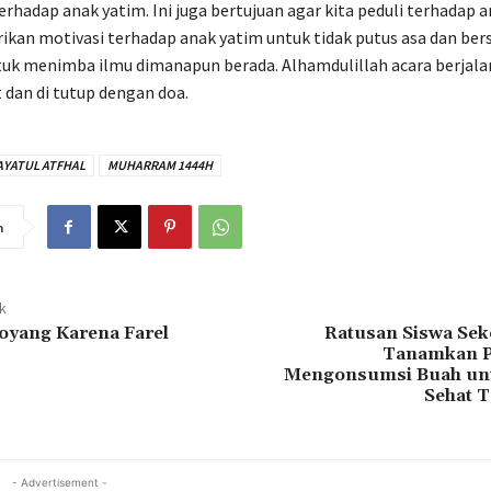
rhadap anak yatim. Ini juga bertujuan agar kita peduli terhadap a
kan motivasi terhadap anak yatim untuk tidak putus asa dan bers
uk menimba ilmu dimanapun berada. Alhamdulillah acara berjala
 dan di tutup dengan doa.
AYATUL ATFHAL
MUHARRAM 1444H
n
ak
oyang Karena Farel
Ratusan Siswa Sek
Tanamkan P
Mengonsumsi Buah un
Sehat T
- Advertisement -