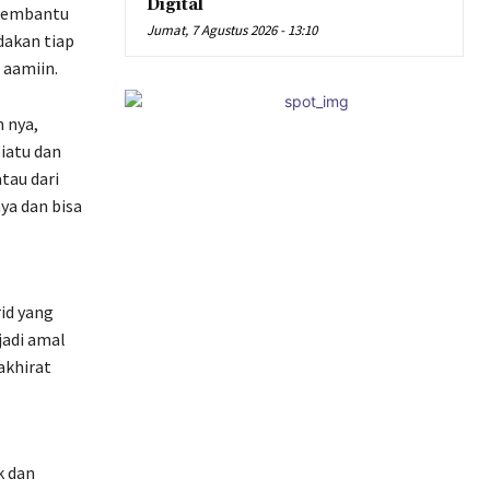
Digital
 membantu
Jumat, 7 Agustus 2026 - 13:10
dakan tiap
 aamiin.
 nya,
iatu dan
tau dari
nya dan bisa
id yang
jadi amal
akhirat
k dan