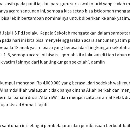
a kasih pada panitia, dan para guru serta wali murid yang sudah
nya acara santunan ini, semoga kita tetap bisa istiqomah menga
 bisa lebih bertambah nominalnya untuk diberikan ke anak yatim,
Jajuli. S.Pd.i selaku Kepala Sekolah mengatakan dalam sambutan
 pada hari ini kita bisa menyelenggarakan acara santunan yatim p
pada 18 anak yatim piatu yang berasal dari lingkungan sekolah a
as 1-6, semoga acara ini bisa istiqomah kita lakukan di tiap tahun 
 yatim lainnya dari luar lingkungan sekolah”, aamiin.
kumpul mencapai Rp 4.000.000 yang berasal dari sedekah wali mur
 Alhamdulillah walaupun tidak banyak insha Allah berkah dan men
rnilai pahala di sisi Allah SWT dan menjadi catatan amal kelak di 
 ujar Ustad Ahmad Jajuli.
 santunan ini sebagai pembelajaran dan pembiasaan berbuat bai