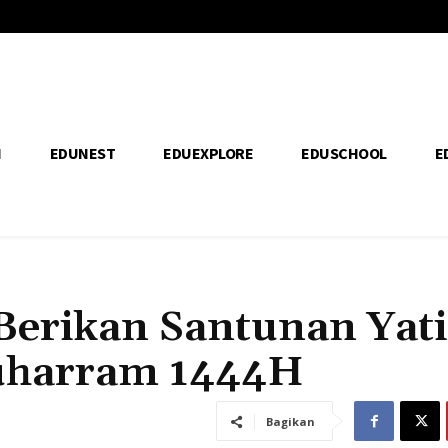
H
EDUNEST
EDUEXPLORE
EDUSCHOOL
E
 Berikan Santunan Yat
harram 1444H
Bagikan