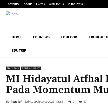
Advertise
About
Events
Write for Us
In the Press
HOME
EDUNEWS
EDUFOOD
EDUHEALT
EDUTRIP
EDUNEWS
EDUTAINMENT
MI Hidayatul Atfhal
Pada Momentum Mu
By
Redaksi
Sabtu, 20 Agustus 2022 - 08:56
0
57