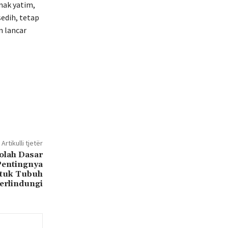
nak yatim,
edih, tetap
n lancar
Artikulli tjetër
olah Dasar
entingnya
tuk Tubuh
erlindungi