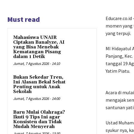
Must read
Educare.co.id
momen yang te
yang terpuji.
Mahasiswa UNAIR
Ciptakan Banalyze, AI
yang Bisa Menebak
MI Hidayatul A
Kematangan Pisang
Panjang, Kec.
dalam 1 Detik
tanggal 19 Ag
Jumat, 7 Agustus 2026 - 14:10
Yatim Piatu.
Bukan Sekedar Tren,
Ini Alasan Bekal Sehat
Penting untuk Anak
Sekolah
Acara di mulai
Jumat, 7 Agustus 2026 - 14:00
mengajak semu
santunan yatim
Baru Mulai Olahraga?
Ikuti 9 Tips Ini agar
Konsisten dan Tidak
Ustad Muhamma
Mudah Menyerah
syukur nya, ka
Jumat, 7 Agustus 2026 - 13:30