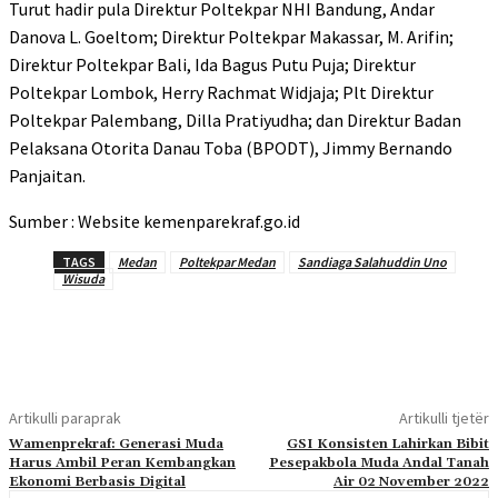
Turut hadir pula Direktur Poltekpar NHI Bandung, Andar
Danova L. Goeltom; Direktur Poltekpar Makassar, M. Arifin;
Direktur Poltekpar Bali, Ida Bagus Putu Puja; Direktur
Poltekpar Lombok, Herry Rachmat Widjaja; Plt Direktur
Poltekpar Palembang, Dilla Pratiyudha; dan Direktur Badan
Pelaksana Otorita Danau Toba (BPODT), Jimmy Bernando
Panjaitan.
Sumber : Website kemenparekraf.go.id
TAGS
Medan
Poltekpar Medan
Sandiaga Salahuddin Uno
Wisuda
Artikulli paraprak
Artikulli tjetër
Wamenprekraf: Generasi Muda
GSI Konsisten Lahirkan Bibit
Harus Ambil Peran Kembangkan
Pesepakbola Muda Andal Tanah
Ekonomi Berbasis Digital
Air 02 November 2022