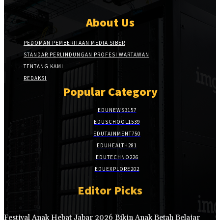
About Us
PEDOMAN PEMBERITAAN MEDIA SIBER
STANDAR PERLINDUNGAN PROFESI WARTAWAN
TENTANG KAMI
REDAKSI
Popular Category
EDUNEWS
3157
EDUSCHOOL
1539
EDUTAINMENT
750
EDUHEALTH
281
EDUTECHNO
226
EDUEXPLORE
202
Editor Picks
Festival Anak Hebat Jabar 2026 Bikin Anak Betah Belajar