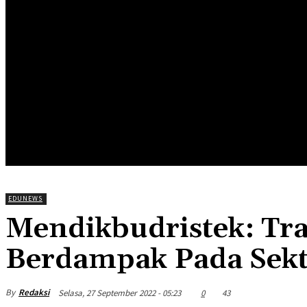
HOME
EDUNEWS
EDUFOOD
EDUHEA
EDUTRIP
EDUNEWS
Mendikbudristek: Tr
Berdampak Pada Sekt
By
Redaksi
Selasa, 27 September 2022 - 05:23
0
43