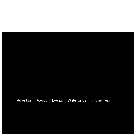
Masuk
Selamat Datang! Masuk ke akun Anda
nama pengguna
kata sandi Anda
Lupa kata sandi Anda? mendapatkan bantuan
Pemulihan password
Memulihkan kata sandi anda
email Anda
Sebuah kata sandi akan dikirimkan ke email Anda.
Advertise
About
Events
Write for Us
In the Press