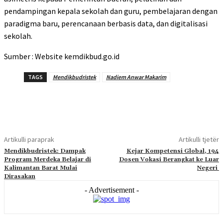
pendampingan kepala sekolah dan guru, pembelajaran dengan
paradigma baru, perencanaan berbasis data, dan digitalisasi
sekolah.
Sumber : Website kemdikbud.go.id
TAGS
Mendikbudristek
Nadiem Anwar Makarim
Artikulli paraprak
Artikulli tjetër
Mendikbudristek: Dampak
Kejar Kompetensi Global, 194
Program Merdeka Belajar di
Dosen Vokasi Berangkat ke Luar
Kalimantan Barat Mulai
Negeri
Dirasakan
- Advertisement -