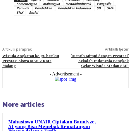
Kemerdekaan
mahasiswa
Mendikbudristek
Pancasila
Pemuda
Pendidikan
Pendidikan Indonesia
SD
SMA
SMK
Sosial
Artikulli paraprak
Artikulli tjetër
Wisuda Angkatan ke-30 berikut
‘Meraih Mimpi dengan Prestasi’
Prestasi Siswa MAN 2 Kota
Sekolah Indonesia Bangkok
Malang
Gelar Wisuda SD dan SMP
- Advertisement -
More articles
Mahasiswa UNAIR Ciptakan Banalyze,
AI yang Bisa Menebak Kematangan