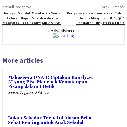
Artikulli paraprak
Artikulli tjetër
Berlayar Sambil Menikmati Senja
Penyeleksian Administrasi Calon
di Labuan Bajo, Presiden Jokowi
Imam Masjid ke UEA, 364
Mengajak Para Pemimpin ASEAN
Pendaftar Dinyatakan Lulus
- Advertisement -
More articles
Mahasiswa UNAIR Ciptakan Banalyze,
AI yang Bisa Menebak Kematangan
Pisang dalam 1 Detik
Jumat, 7 Agustus 2026 - 14:10
Bukan Sekedar Tren, Ini Alasan Bekal
Sehat Penting untuk Anak Sekolah