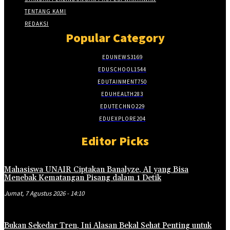
TENTANG KAMI
REDAKSI
Popular Category
EDUNEWS
3169
EDUSCHOOL
1544
EDUTAINMENT
750
EDUHEALTH
283
EDUTECHNO
229
EDUEXPLORE
204
Editor Picks
Mahasiswa UNAIR Ciptakan Banalyze, AI yang Bisa
Menebak Kematangan Pisang dalam 1 Detik
Jumat, 7 Agustus 2026 - 14:10
Bukan Sekedar Tren, Ini Alasan Bekal Sehat Penting untuk