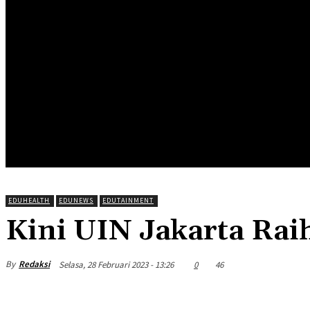
HOME
EDUNEWS
EDUFOOD
EDUHEA
EDUTRIP
EDUHEALTH
EDUNEWS
EDUTAINMENT
Kini UIN Jakarta Rai
By
Redaksi
Selasa, 28 Februari 2023 - 13:26
0
46