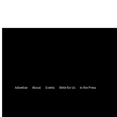
Masuk
Selamat Datang! Masuk ke akun Anda
nama pengguna
kata sandi Anda
Lupa kata sandi Anda? mendapatkan bantuan
Pemulihan password
Memulihkan kata sandi anda
email Anda
Sebuah kata sandi akan dikirimkan ke email Anda.
Advertise
About
Events
Write for Us
In the Press