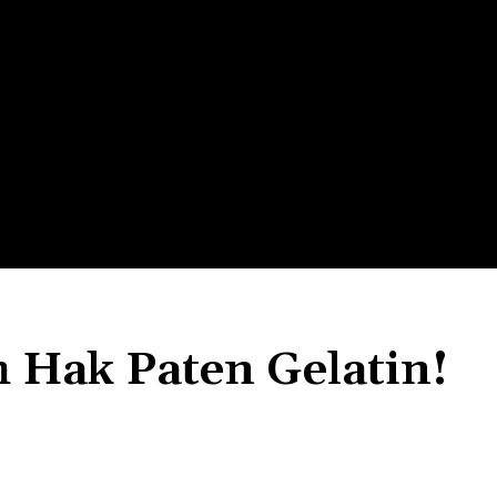
LTH
EDUNEST
EDUEXPLORE
EDUSCHOOL
h Hak Paten Gelatin!
Bagikan