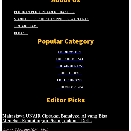
PEDOMAN PEMBERITAAN MEDIA SIBER
STANDAR PERLINDUNGAN PROFESI WARTAWAN
TENTANG KAMI
REDAKSI
Popular Category
EDUNEWS
3169
EDUSCHOOL
1544
EDUTAINMENT
750
EDUHEALTH
283
EDUTECHNO
229
EDUEXPLORE
204
Editor Picks
Mahasiswa UNAIR Ciptakan Banalyze, AI yang Bisa
Menebak Kematangan Pisang dalam 1 Detik
Jumat, 7 Agustus 2026 - 14:10