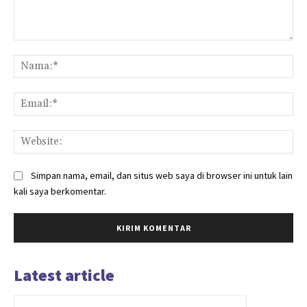
Komentar:
Na
Ema
Web
Simpan nama, email, dan situs web saya di browser ini untuk lain
kali saya berkomentar.
Latest article