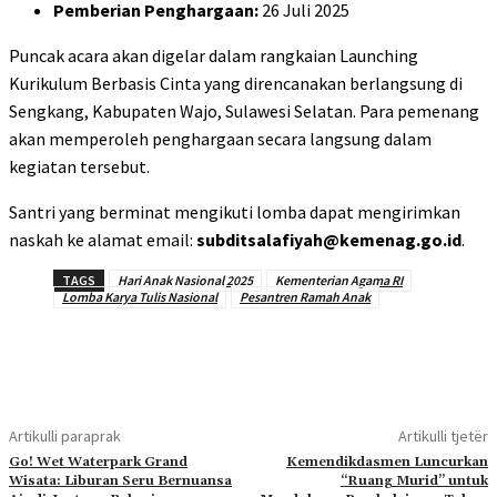
Pemberian Penghargaan:
26 Juli 2025
Puncak acara akan digelar dalam rangkaian Launching
Kurikulum Berbasis Cinta yang direncanakan berlangsung di
Sengkang, Kabupaten Wajo, Sulawesi Selatan. Para pemenang
akan memperoleh penghargaan secara langsung dalam
kegiatan tersebut.
Santri yang berminat mengikuti lomba dapat mengirimkan
naskah ke alamat email:
subditsalafiyah@kemenag.go.id
.
TAGS
Hari Anak Nasional 2025
Kementerian Agama RI
Lomba Karya Tulis Nasional
Pesantren Ramah Anak
Artikulli paraprak
Artikulli tjetër
Go! Wet Waterpark Grand
Kemendikdasmen Luncurkan
Wisata: Liburan Seru Bernuansa
“Ruang Murid” untuk