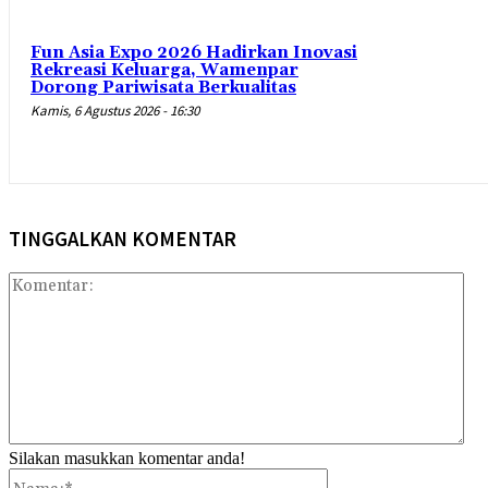
Fun Asia Expo 2026 Hadirkan Inovasi
Rekreasi Keluarga, Wamenpar
Dorong Pariwisata Berkualitas
Kamis, 6 Agustus 2026 - 16:30
TINGGALKAN KOMENTAR
Kom
Silakan masukkan komentar anda!
Nama:*