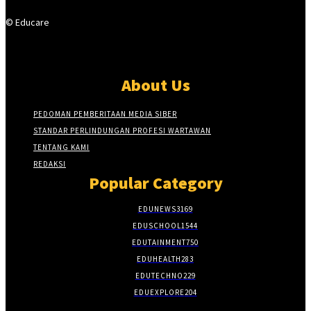
© Educare
About Us
PEDOMAN PEMBERITAAN MEDIA SIBER
STANDAR PERLINDUNGAN PROFESI WARTAWAN
TENTANG KAMI
REDAKSI
Popular Category
EDUNEWS
3169
EDUSCHOOL
1544
EDUTAINMENT
750
EDUHEALTH
283
EDUTECHNO
229
EDUEXPLORE
204