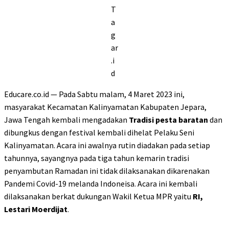
T
a
g
ar
.i
d
Educare.co.id — Pada Sabtu malam, 4 Maret 2023 ini,
masyarakat Kecamatan Kalinyamatan Kabupaten Jepara,
Jawa Tengah kembali mengadakan
Tradisi pesta baratan
dan
dibungkus dengan festival kembali dihelat Pelaku Seni
Kalinyamatan. Acara ini awalnya rutin diadakan pada setiap
tahunnya, sayangnya pada tiga tahun kemarin tradisi
penyambutan Ramadan ini tidak dilaksanakan dikarenakan
Pandemi Covid-19 melanda Indoneisa. Acara ini kembali
dilaksanakan berkat dukungan Wakil Ketua MPR yaitu
RI,
Lestari Moerdijat
.