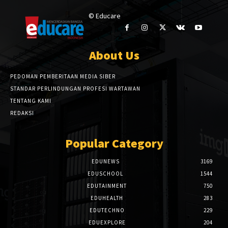
© Educare
About Us
PEDOMAN PEMBERITAAN MEDIA SIBER
STANDAR PERLINDUNGAN PROFESI WARTAWAN
TENTANG KAMI
REDAKSI
Popular Category
EDUNEWS
3169
EDUSCHOOL
1544
EDUTAINMENT
750
EDUHEALTH
283
EDUTECHNO
229
EDUEXPLORE
204