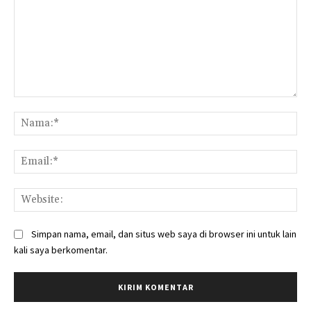
Komentar:
Na
Ema
Web
Simpan nama, email, dan situs web saya di browser ini untuk lain
kali saya berkomentar.