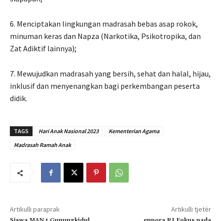
6. Menciptakan lingkungan madrasah bebas asap rokok,
minuman keras dan Napza (Narkotika, Psikotropika, dan
Zat Adiktif lainnya);
7. Mewujudkan madrasah yang bersih, sehat dan halal, hijau,
inklusif dan menyenangkan bagi perkembangan peserta
didik.
TAGS
Hari Anak Nasional 2023
Kementerian Agama
Madrasah Ramah Anak
Artikulli paraprak
Artikulli tjetër
Siswa MAN 1 Gunungkidul
enpora RI Fokus pada