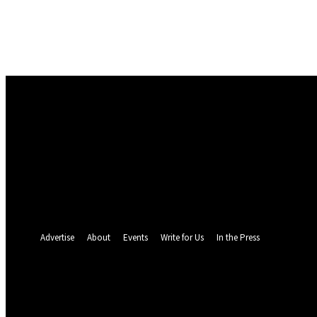
Masuk
Selamat Datang! Masuk ke akun Anda
nama pengguna
kata sandi Anda
Lupa kata sandi Anda? mendapatkan bantuan
Pemulihan password
Memulihkan kata sandi anda
email Anda
Sebuah kata sandi akan dikirimkan ke email Anda.
Advertise
About
Events
Write for Us
In the Press