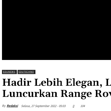
HOME
EDUNEWS
EDUFOOD
EDUHEA
EDUTRIP
EDUNEWS
EDUTECHNO
Hadir Lebih Elegan, 
Luncurkan Range Rov
By
Redaksi
Selasa, 27 September 2022 - 05:03
0
104