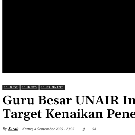
HOME
EDUNEWS
EDUFOOD
EDUHEA
EDUTRIP
EDUNEST
EDUNEWS
EDUTAINMENT
Guru Besar UNAIR Ing
Target Kenaikan Pen
By
Sarah
Kamis, 4 September 2025 - 23:35
0
54