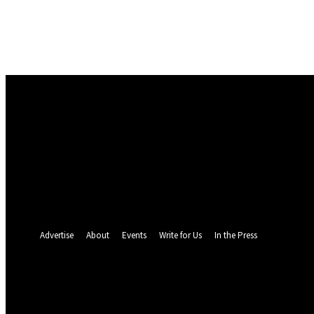
Masuk
Selamat Datang! Masuk ke akun Anda
nama pengguna
kata sandi Anda
Lupa kata sandi Anda? mendapatkan bantuan
Pemulihan password
Memulihkan kata sandi anda
email Anda
Sebuah kata sandi akan dikirimkan ke email Anda.
Advertise
About
Events
Write for Us
In the Press