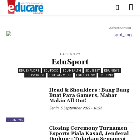
- Advertisement -
CATEGORY
EduSport
EDUEXPLORE
EDUFOOD
EDUHEALTH
EDUNEST
EDUNEWS
EDUSCHOOL
EDUTAINMENT
EDUTECHNO
EDUTRIP
Head & Shoulders : Bang Bang
Buat Para Gamers, Mabar
Makin All Out!
Senin, 5 September 2022 - 16:52
EDUNEWS
Closing Ceremony Turnamen
Esports Piala Kasad, Jenderal
Dudung : Tularkan Semangat