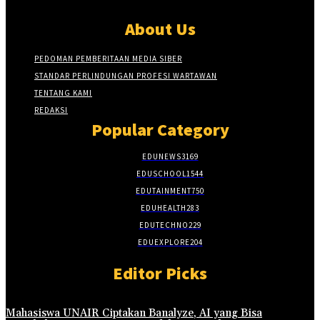
About Us
PEDOMAN PEMBERITAAN MEDIA SIBER
STANDAR PERLINDUNGAN PROFESI WARTAWAN
TENTANG KAMI
REDAKSI
Popular Category
EDUNEWS
3169
EDUSCHOOL
1544
EDUTAINMENT
750
EDUHEALTH
283
EDUTECHNO
229
EDUEXPLORE
204
Editor Picks
Mahasiswa UNAIR Ciptakan Banalyze, AI yang Bisa