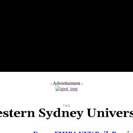
LTH
EDUNEST
EDUEXPLORE
EDUSCHOOL
- Advertisement -
TAG
stern Sydney Univers