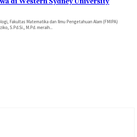
a di Western Sydney University
logi, Fakultas Matematika dan Ilmu Pengetahuan Alam (FMIPA)
ko, S.Pd.Si., M.Pd. meraih...