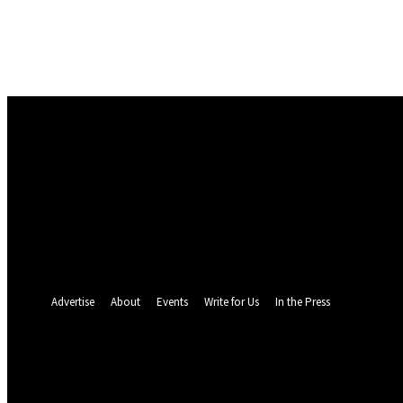
Masuk
Selamat Datang! Masuk ke akun Anda
nama pengguna
kata sandi Anda
Lupa kata sandi Anda? mendapatkan bantuan
Pemulihan password
Memulihkan kata sandi anda
email Anda
Sebuah kata sandi akan dikirimkan ke email Anda.
Advertise
About
Events
Write for Us
In the Press