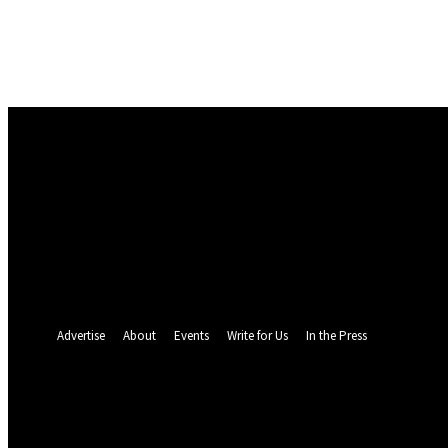
Masuk
Selamat Datang! Masuk ke akun Anda
nama pengguna
kata sandi Anda
Lupa kata sandi Anda? mendapatkan bantuan
Pemulihan password
Memulihkan kata sandi anda
email Anda
Sebuah kata sandi akan dikirimkan ke email Anda.
Advertise
About
Events
Write for Us
In the Press