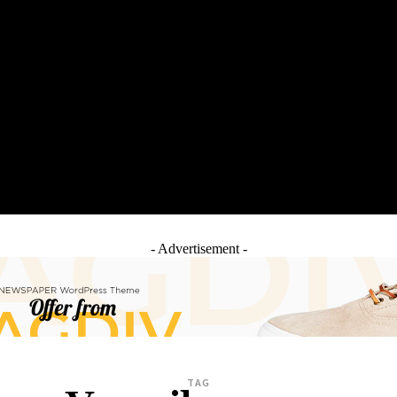
LTH
EDUNEST
EDUEXPLORE
EDUSCHOOL
- Advertisement -
TAG