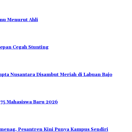
mu Menurut Ahli
depan Cegah Stunting
pta Nusantara Disambut Meriah di Labuan Bajo
275 Mahasiswa Baru 2026
emenag, Pesantren Kini Punya Kampus Sendiri