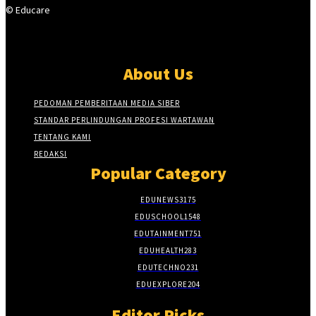
© Educare
About Us
PEDOMAN PEMBERITAAN MEDIA SIBER
STANDAR PERLINDUNGAN PROFESI WARTAWAN
TENTANG KAMI
REDAKSI
Popular Category
EDUNEWS
3175
EDUSCHOOL
1548
EDUTAINMENT
751
EDUHEALTH
283
EDUTECHNO
231
EDUEXPLORE
204
Editor Picks