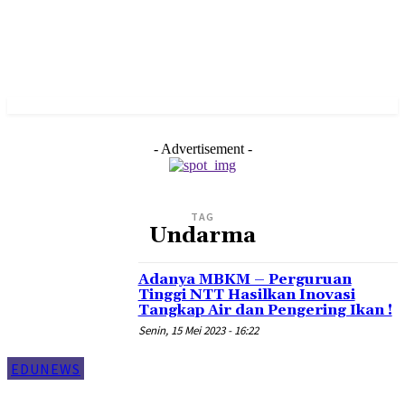
- Advertisement -
TAG
Undarma
Adanya MBKM – Perguruan
Tinggi NTT Hasilkan Inovasi
Tangkap Air dan Pengering Ikan !
Senin, 15 Mei 2023 - 16:22
EDUNEWS