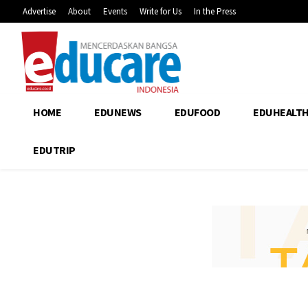
Advertise
About
Events
Write for Us
In the Press
HOME
EDUNEWS
EDUFOOD
EDUHEALT
EDUTRIP