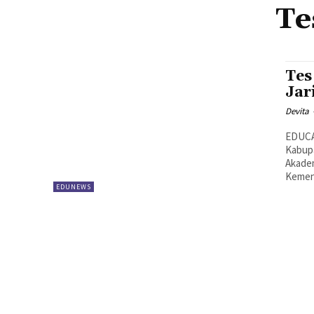
T
Tes
Jar
Devita
EDUCA
Kabup
Akadem
Kement
EDUNEWS