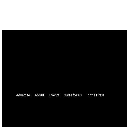
Masuk
Selamat Datang! Masuk ke akun Anda
nama pengguna
kata sandi Anda
Lupa kata sandi Anda? mendapatkan bantuan
Pemulihan password
Memulihkan kata sandi anda
email Anda
Sebuah kata sandi akan dikirimkan ke email Anda.
Advertise
About
Events
Write for Us
In the Press