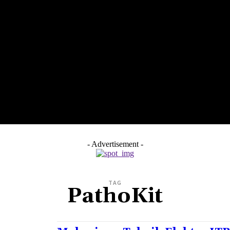
LTH
EDUNEST
EDUEXPLORE
EDUSCHOOL
- Advertisement -
TAG
PathoKit