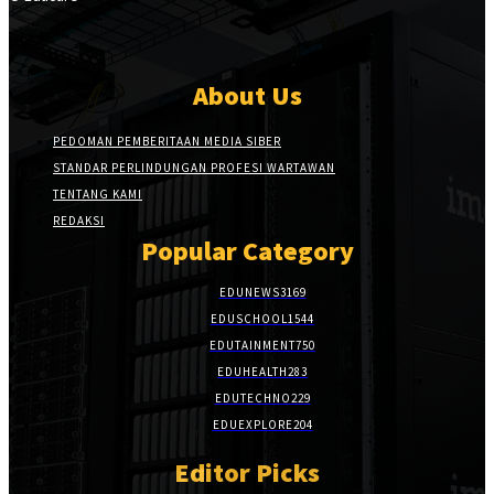
About Us
PEDOMAN PEMBERITAAN MEDIA SIBER
STANDAR PERLINDUNGAN PROFESI WARTAWAN
TENTANG KAMI
REDAKSI
Popular Category
EDUNEWS
3169
EDUSCHOOL
1544
EDUTAINMENT
750
EDUHEALTH
283
EDUTECHNO
229
EDUEXPLORE
204
Editor Picks