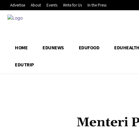
Advertise
About
Events
Write for Us
In the Press
HOME
EDUNEWS
EDUFOOD
EDUHEALT
EDUTRIP
Menteri 