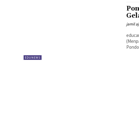
Pon
Gel
jamil a
educar
(Menpa
Pondok
EDUNEWS